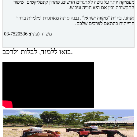
מעמיקה יותר על גישה לאתגרים חדשים, פתרון קונפליקטים, שיפור
התקשורת ובין אם היא חוויה וגיבוש.
אנחנו, בחוות "מקווה ישראל", נבנה סדנה מאתגרת ומלמדת בדרך
חווייתית בהתאם לצרכים שלכם.
משרד (פיני): 03-7520536
בואו ללמוד, לבלות ולרכב.
החלה ההרשמה לחוגי רכיבה ספורטיבית לילדים החל מגיל 7 . התקשרו:
03-7520536
סיבובי פוני לילדים מגיל שנתיים, בתיאום מראש בטלפון 037520536 . גם
בימי שישי
רכיבה טיפולית