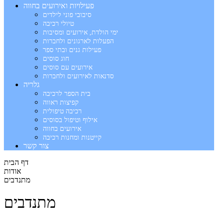
פעילויות ואירועים בחווה
סיבובי פוני לילדים
טיולי רכיבה
ימי הולדת, אירועים ומסיבות
הפעלות לארגונים ולחברות
פעילות גנים ובתי ספר
חוג סוסים
אירועים עם סוסים
סדנאות לאירועים ולחברות
גלריה
בית הספר לרכיבה
קפיצות ראווה
רכיבה טיפולית
אילוף וטיפול בסוסים
אירועים בחווה
קייטנות ומחנות רכיבה
צור קשר
דף הבית
אודות
מתנדבים
מתנדבים