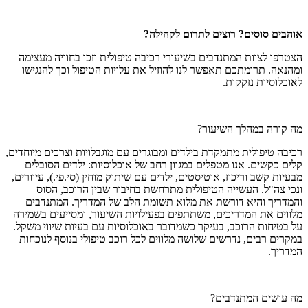
אוהבים סוסים? רוצים לתרום לקהילה?
הצטרפו לצוות המתנדבים בשיעורי רכיבה טיפולית וזכו בחוויה מעצימה
ומהנאה. תרומתכם תאפשר לנו להוזיל את עלויות הטיפול וכך להנגישו
לאוכלוסיות נזקקות.
מה קורה במהלך השיעור?
רכיבה טיפולית מתמקדת בילדים ומבוגרים עם מוגבלויות וצרכים מיוחדים,
קלים כקשים. אנו מטפלים במגוון רחב של אוכלוסיות: ילדים הסובלים
מבעיות קשב וריכוז, אוטיסטים, ילדים עם שיתוק מוחין (סי.פי.), עיוורים,
ונכי צה"ל. העשייה הטיפולית מתרחשת בחיבור שבין הרוכב, הסוס
והמדריך והיא דורשת את מלוא תשומת הלב של המדריך. המתנדבים
מלווים את המדריכים, משתתפים בפעילויות השיעור, ומסייעים בשמירה
על בטיחות הרוכב, בעיקר כשמדובר באוכלוסיות עם בעיות שיווי משקל.
במקרים רבים, נדרשים שלושה מלווים לכל רוכב טיפולי בנוסף לנוכחות
המדריך.
מה עושים המתנדבים?