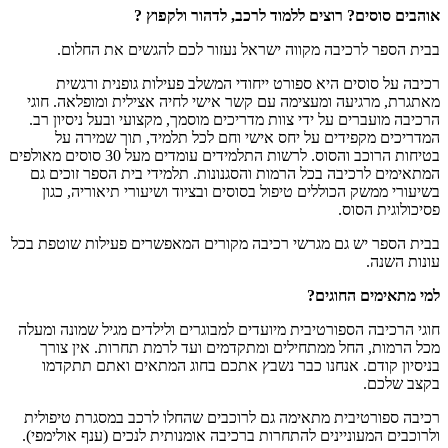
אוהבים סוסים? רוצים ללמוד לרכב, לדהור ולקפוץ ?
בבית הספר לרכיבה מקווה ישראל נעזור לכם להגשים את החלום.
רכיבה על סוסים היא ספורט ייחודי המשלב פעילות גופנית ורגשית
מאתגרת, מרגיעה ומעצימה עם קשר אישי לחיה אצילית ומופלאה. חוגי
הרכיבה מועברים על ידי צוות מדריכים מוסמך, מקצועי ובעל ניסיון רב.
המדריכים מקפידים על יחס אישי וחם לכל תלמיד, תוך שמירה על
בטיחות הרוכב והסוס. לרשות התלמידים עומדים מעל 30 סוסים מאולפים
המתאימים לרכיבה בכל הרמות והסגנונות. תלמידי בית הספר זוכים גם
בשיעורי ממשק הכוללים טיפול בסוסים ובציוד ושיעורי תיאוריה, כגון
פסיכולוגית הסוס.
בבית הספר יש גם מגרשי רכיבה מקורים המאפשרים פעילות שוטפת בכל
עונות השנה.
למי מתאימים החוגים?
חוגי הרכיבה הספורטיבית מיועדים למבוגרים ולילדים מגיל שמונה ומעלה
מכל הרמות, החל ממתחילים ומתקדמים ועד לרמת תחרות. אין צורך
בניסיון קודם. אנחנו כבר נשבץ אתכם בחוג המתאים ואתם תתקדמו
בקצב שלכם.
רכיבה ספורטיבית מתאימה גם לרוכבים שהחלו לרכב במסגרת טיפולית
ולרוכבים המעוניינים להתחרות ברכיבה אומנותית לנכים (ענף אולימפי).