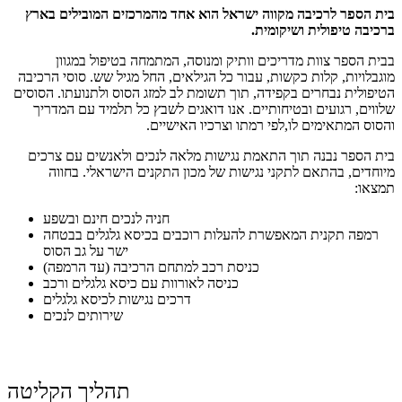
בית הספר לרכיבה מקווה ישראל הוא אחד מהמרכזים המובילים בארץ
ברכיבה טיפולית ושיקומית.
בבית הספר צוות מדריכים וותיק ומנוסה, המתמחה בטיפול במגוון
מוגבלויות, קלות כקשות, עבור כל הגילאים, החל מגיל שש. סוסי הרכיבה
הטיפולית נבחרים בקפידה, תוך תשומת לב למזג הסוס ולתנועתו. הסוסים
שלווים, רגועים ובטיחותיים. אנו דואגים לשבץ כל תלמיד עם המדריך
והסוס המתאימים לו,לפי רמתו וצרכיו האישיים.
בית הספר נבנה תוך התאמת נגישות מלאה לנכים ולאנשים עם צרכים
מיוחדים, בהתאם לתקני נגישות של מכון התקנים הישראלי. בחווה
תמצאו:
חניה לנכים חינם ובשפע
רמפה תקנית המאפשרת להעלות רוכבים בכיסא גלגלים בבטחה
ישר על גב הסוס
כניסת רכב למתחם הרכיבה (עד הרמפה)
כניסה לאורוות עם כיסא גלגלים ורכב
דרכים נגישות לכיסא גלגלים
שירותים לנכים
תהליך הקליטה