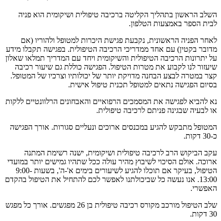
השלב הראשון בתהליך הקליטה ברכיבה טיפולית ושיקומית הוא פניה
לבית הספר באמצעות הטלפון.
לאחר הפניה הראשונית, נקבעת פגישת היכרות למטופל ולהוריו (אם
מדובר בקטין) עם אחד ממדריכי הרכיבה הטיפולית. בפגישה תקבלו מידע
על יתרונות הרכיבה הטיפולית והשיקומית ויחד עם המדריך תמלאו שאלון
שיעזור לנו לקבוע את מטרות הטיפול. הפגישה כוללת גם שיעור רכיבה
קצר במטרה לבצע הבחנה מדויקת יותר של יכולותיו וצרכיו של המטופל.
בסיום הפגישה נתאים למטופל תכנית טיפול אישית.
נא להביא לפגישה את המסמכים הרפואיים והאבחונים הרלוונטיים ללקות
או לבעיה שבגינה פניתם לרכיבה טיפולית.
המטופל מתבקש להגיע במכנסים ארוכים ונעליים סגורות. אורך הפגישה
כ-30 דקות.
עקב הביקוש הרב לרכיבה טיפולית ושיקומית, ישנה רשימת המתנה
ארוכה. אולם הסיכוי לשיבוץ מהיר עולה ככל שתהיו גמישים יותר במועדי
הטיפול, בעיקר אם תוכלו להגיע לשיעורים בימים א'-ה', בשעות 9:00-
13:00. אנו נעשה כל שביכולתנו לאפשר לכם להתחיל את הטיפול בהקדם
האפשרי.
שלב הטיפול מורכב מקורס רכיבה טיפולית בן 26 מפגשים. אורך כל מפגש
30 דקות.