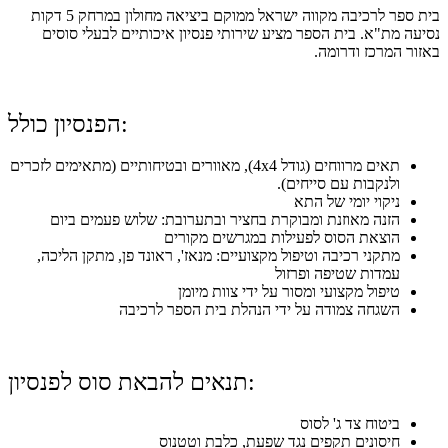
בית ספר לרכיבה מקווה ישראל ממוקם ביציאה מחולון במרחק 5 דקות
נסיעה מת"א. בית הספר מציע שירותי פנסיון איכותיים לבעלי סוסים
באזור המרכז ודרומה.
הפנסיון כולל:
תאים מרווחים (גודל 4x4), מאוורים ובטיחותיים (מתאימים לזכרים
ולנקבות עם סייחים).
ניקוי יומי של התא
הזנה מאוזנת ומבוקרת בחציר ובתערובת: שלוש פעמים ביום
הוצאת הסוס לפעילות במגרשים מקורים
מתקני רכיבה וטיפול מקצועיים: מנאז', ראונד פן, מתקן הליכה,
עמדות שטיפה ופרזול
טיפול מקצועי ומסור על ידי צוות מיומן
השגחה צמודה על ידי הנהלת בית הספר לרכיבה
תנאים להבאת סוס לפנסיון:
ביטוח צד ג' לסוס
חיסונים תקפים נגד שפעת, כלבת וטטנוס